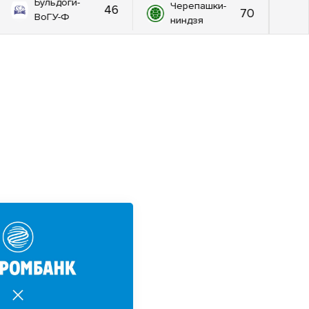
Бульдоги-
Черепашки-
46
70
ВоГУ-Ф
ниндзя