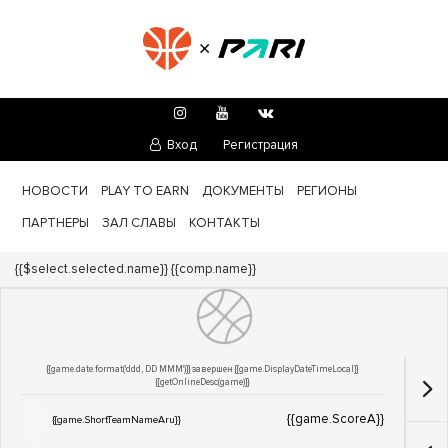
Вход
Регистрация
НОВОСТИ
PLAY TO EARN
ДОКУМЕНТЫ
РЕГИОНЫ
ПАРТНЕРЫ
ЗАЛ СЛАВЫ
КОНТАКТЫ
Турнир:
{{$select.selected.name}}
{{comp.name}}
{{game.date.format('ddd, DD MMM')}} завершен
{{game.DisplayDateTimeLocal}}
{{getOnlineDesc(game)}}
{{game.ScoreA}}
{{game.ShortTeamNameAru}}