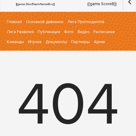
{{game.ScoreB}}
{{game.ShortTeamNameBru}}
Главная
Основной дивизион
Лига Претендентов
Лига Развития
Публикации
Фото
Видео
Расписание
Команды
Игроки
Документы
Партнеры
Архив
404